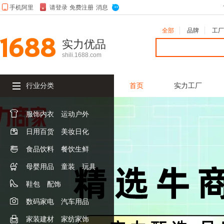
全部
品牌
工厂
实力优品
shili.1688.com
行业分类
首页
实力工厂

服饰内衣
运动户外

日用百货
美妆日化

食品饮料
餐饮生鲜

母婴用品
童装
玩具

鞋包
配饰

数码家电
汽车用品

家装建材
家纺家饰