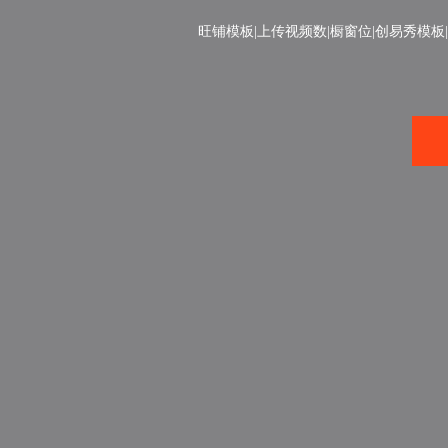
旺铺模板|上传视频数|橱窗位|创易秀模板